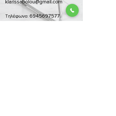
klarissabolou@gmail.com
6945697577
Τηλέφωνο:
© Copyright Klarissa Bolou 2020.